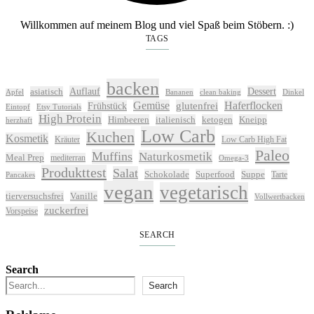
Willkommen auf meinem Blog und viel Spaß beim Stöbern. :)
TAGS
backen
Auflauf
Dessert
asiatisch
Apfel
Bananen
clean baking
Dinkel
Gemüse
glutenfrei
Haferflocken
Frühstück
Eintopf
Etsy Tutorials
High Protein
Himbeeren
italienisch
ketogen
Kneipp
herzhaft
Low Carb
Kuchen
Kosmetik
Kräuter
Low Carb High Fat
Paleo
Muffins
Naturkosmetik
Meal Prep
mediterran
Omega-3
Produkttest
Salat
Schokolade
Superfood
Suppe
Tarte
Pancakes
vegan
vegetarisch
tierversuchsfrei
Vanille
Vollwertbacken
zuckerfrei
Vorspeise
SEARCH
Search
Search