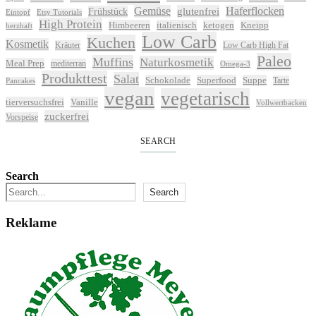
Gemüse
glutenfrei
Haferflocken
Frühstück
Eintopf
Etsy Tutorials
High Protein
Himbeeren
italienisch
ketogen
Kneipp
herzhaft
Low Carb
Kuchen
Kosmetik
Kräuter
Low Carb High Fat
Paleo
Muffins
Naturkosmetik
Meal Prep
mediterran
Omega-3
Produkttest
Salat
Schokolade
Superfood
Suppe
Tarte
Pancakes
vegan
vegetarisch
tierversuchsfrei
Vanille
Vollwertbacken
zuckerfrei
Vorspeise
SEARCH
Search
Search
Reklame