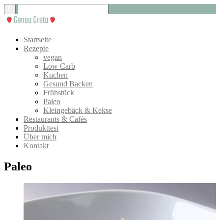
Startseite
Rezepte
vegan
Low Carb
Kuchen
Gesund Backen
Frühstück
Paleo
Kleingebäck & Kekse
Restaurants & Cafés
Produkttest
Über mich
Kontakt
Paleo