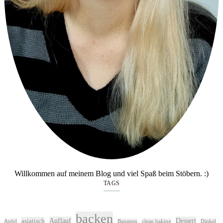
Willkommen auf meinem Blog und viel Spaß beim Stöbern. :)
TAGS
backen
Auflauf
Dessert
asiatisch
Apfel
Bananen
clean baking
Dinkel