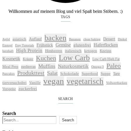
Willkommen auf meinem Blog und viel Spaß beim Stöbern. :)
TAGS
backen
Auflauf
Dessert
asiatisch
Apfel
Bananen
clean baking
Dinkel
Gemüse
glutenfrei
Haferflocken
Frühstück
Eintopf
Etsy Tutorials
High Protein
Himbeeren
italienisch
ketogen
Kneipp
herzhaft
Low Carb
Kuchen
Kosmetik
Kräuter
Low Carb High Fat
Paleo
Muffins
Naturkosmetik
Meal Prep
mediterran
Omega-3
Produkttest
Salat
Schokolade
Superfood
Suppe
Tarte
Pancakes
vegan
vegetarisch
tierversuchsfrei
Vanille
Vollwertbacken
zuckerfrei
Vorspeise
SEARCH
Search
Search