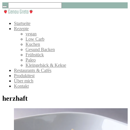
Startseite
Rezepte
vegan
Low Carb
Kuchen
Gesund Backen
Frühstück
Paleo
Kleingebäck & Kekse
Restaurants & Cafés
Produkttest
Über mich
Kontakt
herzhaft