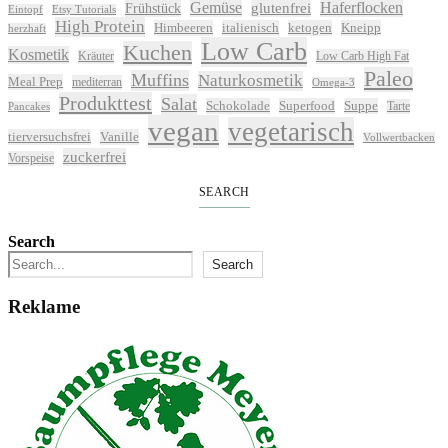
Gemüse
glutenfrei
Haferflocken
Frühstück
Eintopf
Etsy Tutorials
High Protein
Himbeeren
italienisch
ketogen
Kneipp
herzhaft
Low Carb
Kuchen
Kosmetik
Kräuter
Low Carb High Fat
Paleo
Muffins
Naturkosmetik
Meal Prep
mediterran
Omega-3
Produkttest
Salat
Schokolade
Superfood
Suppe
Tarte
Pancakes
vegan
vegetarisch
tierversuchsfrei
Vanille
Vollwertbacken
zuckerfrei
Vorspeise
SEARCH
Search
Search
Reklame