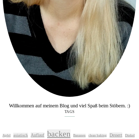
Willkommen auf meinem Blog und viel Spaß beim Stöbern. :)
TAGS
backen
Auflauf
Dessert
asiatisch
Apfel
Bananen
clean baking
Dinkel