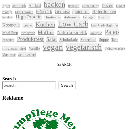
backen
Auflauf
Dessert
asiatisch
Apfel
Bananen
clean baking
Dinkel
Gemüse
glutenfrei
Haferflocken
Frühstück
Eintopf
Etsy Tutorials
High Protein
Himbeeren
italienisch
ketogen
Kneipp
herzhaft
Low Carb
Kuchen
Kosmetik
Kräuter
Low Carb High Fat
Paleo
Muffins
Naturkosmetik
Meal Prep
mediterran
Omega-3
Produkttest
Salat
Schokolade
Superfood
Suppe
Tarte
Pancakes
vegan
vegetarisch
tierversuchsfrei
Vanille
Vollwertbacken
zuckerfrei
Vorspeise
SEARCH
Search
Search
Reklame