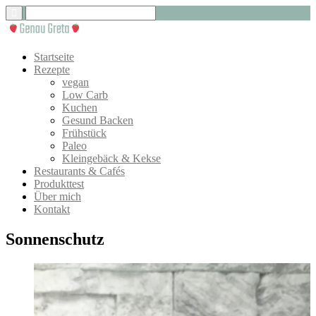
Startseite
Rezepte
vegan
Low Carb
Kuchen
Gesund Backen
Frühstück
Paleo
Kleingebäck & Kekse
Restaurants & Cafés
Produkttest
Über mich
Kontakt
Sonnenschutz