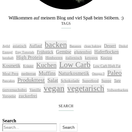
Willkommen auf meinem Blog und viel Spaß beim Stöbern. :)
TAGS
backen
Auflauf
Dessert
asiatisch
Apfel
Bananen
clean baking
Dinkel
Gemüse
glutenfrei
Haferflocken
Frühstück
Eintopf
Etsy Tutorials
High Protein
Himbeeren
italienisch
ketogen
Kneipp
herzhaft
Low Carb
Kuchen
Kosmetik
Kräuter
Low Carb High Fat
Paleo
Muffins
Naturkosmetik
Meal Prep
mediterran
Omega-3
Produkttest
Salat
Schokolade
Superfood
Suppe
Tarte
Pancakes
vegan
vegetarisch
tierversuchsfrei
Vanille
Vollwertbacken
zuckerfrei
Vorspeise
SEARCH
Search
Search