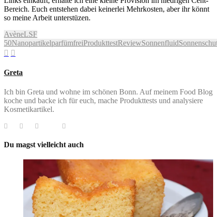
Links einkauft, erhalte ich eine kleine Provision im niedrigen Cent-
Bereich. Euch entstehen dabei keinerlei Mehrkosten, aber ihr könnt
so meine Arbeit unterstüzen.
Avène
LSF
50
Nanopartikel
parfümfrei
Produkttest
Review
Sonnenfluid
Sonnenschu
Greta
Ich bin Greta und wohne im schönen Bonn. Auf meinem Food Blog
koche und backe ich für euch, mache Produkttests und analysiere
Kosmetikartikel.
Du magst vielleicht auch