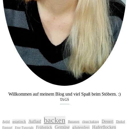
Willkommen auf meinem Blog und viel Spaß beim Stöbern. :)
TAGS
backen
Auflauf
Dessert
asiatisch
Apfel
Bananen
clean baking
Dinkel
Gemüse
glutenfrei
Haferflocken
Frühstück
Eintopf
Etsy Tutorials