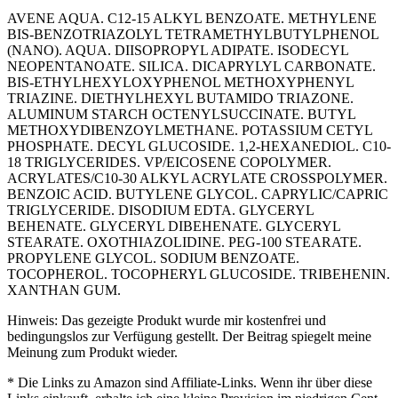
AVENE AQUA. C12-15 ALKYL BENZOATE. METHYLENE
BIS-BENZOTRIAZOLYL TETRAMETHYLBUTYLPHENOL
(NANO). AQUA. DIISOPROPYL ADIPATE. ISODECYL
NEOPENTANOATE. SILICA. DICAPRYLYL CARBONATE.
BIS-ETHYLHEXYLOXYPHENOL METHOXYPHENYL
TRIAZINE. DIETHYLHEXYL BUTAMIDO TRIAZONE.
ALUMINUM STARCH OCTENYLSUCCINATE. BUTYL
METHOXYDIBENZOYLMETHANE. POTASSIUM CETYL
PHOSPHATE. DECYL GLUCOSIDE. 1,2-HEXANEDIOL. C10-
18 TRIGLYCERIDES. VP/EICOSENE COPOLYMER.
ACRYLATES/C10-30 ALKYL ACRYLATE CROSSPOLYMER.
BENZOIC ACID. BUTYLENE GLYCOL. CAPRYLIC/CAPRIC
TRIGLYCERIDE. DISODIUM EDTA. GLYCERYL
BEHENATE. GLYCERYL DIBEHENATE. GLYCERYL
STEARATE. OXOTHIAZOLIDINE. PEG-100 STEARATE.
PROPYLENE GLYCOL. SODIUM BENZOATE.
TOCOPHEROL. TOCOPHERYL GLUCOSIDE. TRIBEHENIN.
XANTHAN GUM.
Hinweis: Das gezeigte Produkt wurde mir kostenfrei und
bedingungslos zur Verfügung gestellt. Der Beitrag spiegelt meine
Meinung zum Produkt wieder.
* Die Links zu Amazon sind Affiliate-Links. Wenn ihr über diese