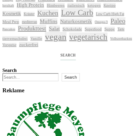
High Protein
Himbeeren
italienisch
ketogen
Kneipp
herzhaft
Low Carb
Kuchen
Kosmetik
Kräuter
Low Carb High Fat
Paleo
Muffins
Naturkosmetik
Meal Prep
mediterran
Omega-3
Produkttest
Salat
Schokolade
Superfood
Suppe
Tarte
Pancakes
vegan
vegetarisch
tierversuchsfrei
Vanille
Vollwertbacken
zuckerfrei
Vorspeise
SEARCH
Search
Search
Reklame