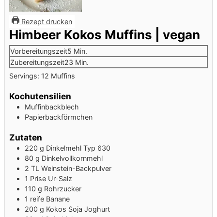
Rezept drucken
Himbeer Kokos Muffins | vegan
Minuten
Vorbereitungszeit
5
Min.
Minuten
Zubereitungszeit
23
Min.
Servings:
12
Muffins
Kochutensilien
Muffinbackblech
Papierbackförmchen
Zutaten
220
g
Dinkelmehl Typ 630
80
g
Dinkelvollkornmehl
2
TL
Weinstein-Backpulver
1
Prise
Ur-Salz
110
g
Rohrzucker
1
reife Banane
200
g
Kokos Soja Joghurt