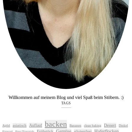
Willkommen auf meinem Blog und viel Spaß beim Stöbern. :)
TAGS
backen
Auflauf
Dessert
asiatisch
Apfel
Bananen
clean baking
Dinkel
Gemüse
glutenfrei
Haferflocken
Frühstück
Eintopf
Etsy Tutorials