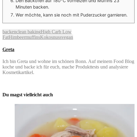
Den Backofen auf 180°C vorheizen und Muffins 23
Minuten backen.
Wer möchte, kann sie noch mit Puderzucker garnieren.
backen
clean baking
High Carb Low
Fat
Himbeermuffins
Kokosnuss
vegan
Greta
Ich bin Greta und wohne im schönen Bonn. Auf meinem Food Blog
koche und backe ich für euch, mache Produkttests und analysiere
Kosmetikartikel.
Du magst vielleicht auch