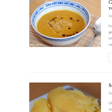
C
v
Gr
Es
ge
Ic
ve
S
Gr
Gh
Ge