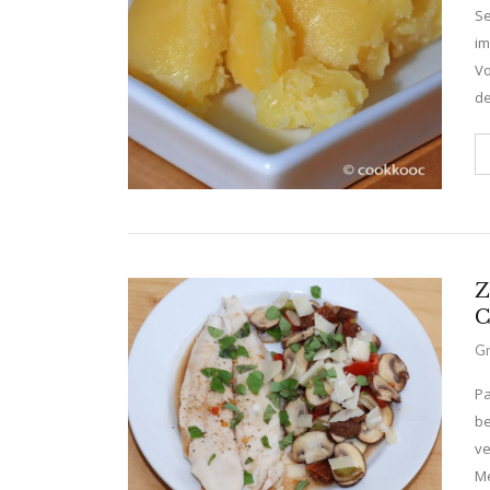
Se
im
Vo
de
Z
C
Gr
Pa
be
ve
Me