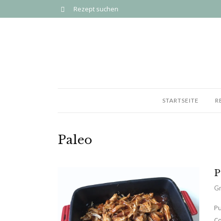
STARTSEITE
R
Paleo
P
Gr
Pu
Co