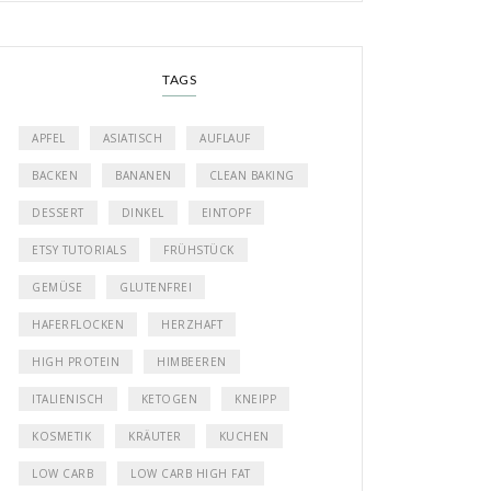
TAGS
APFEL
ASIATISCH
AUFLAUF
BACKEN
BANANEN
CLEAN BAKING
DESSERT
DINKEL
EINTOPF
ETSY TUTORIALS
FRÜHSTÜCK
GEMÜSE
GLUTENFREI
HAFERFLOCKEN
HERZHAFT
HIGH PROTEIN
HIMBEEREN
ITALIENISCH
KETOGEN
KNEIPP
KOSMETIK
KRÄUTER
KUCHEN
LOW CARB
LOW CARB HIGH FAT