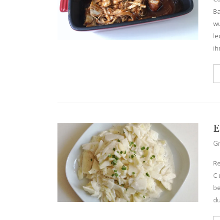
Ba
wu
le
ih
E
Gr
Re
C 
be
du