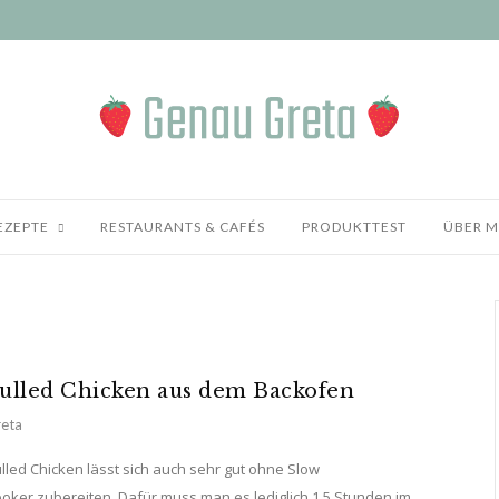
EZEPTE
RESTAURANTS & CAFÉS
PRODUKTTEST
ÜBER M
ulled Chicken aus dem Backofen
eta
lled Chicken lässt sich auch sehr gut ohne Slow
oker zubereiten. Dafür muss man es lediglich 1,5 Stunden im