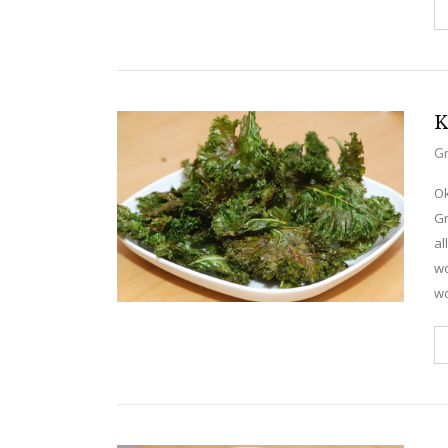
K
Gr
Ok
Gr
al
wo
wo