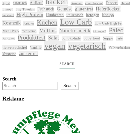
backen
Auflauf
Dessert
asiatisch
Apfel
Bananen
clean baking
Dinkel
Gemüse
glutenfrei
Haferflocken
Frühstück
Eintopf
Etsy Tutorials
High Protein
Himbeeren
italienisch
ketogen
Kneipp
herzhaft
Low Carb
Kuchen
Kosmetik
Kräuter
Low Carb High Fat
Paleo
Muffins
Naturkosmetik
Meal Prep
mediterran
Omega-3
Produkttest
Salat
Schokolade
Superfood
Suppe
Tarte
Pancakes
vegan
vegetarisch
tierversuchsfrei
Vanille
Vollwertbacken
zuckerfrei
Vorspeise
SEARCH
Search
Search
Reklame