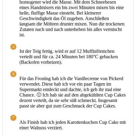
homogener wird die Masse. Mit dem Schneebesen
eines Handmixers ein bis zwei Minuten mixen bis eine
helle, fluffige Masse einsteht. Bei kleinerer
Geschwindigkeit das Öl zugeben. Anschließen
langsam die Möhren drunter mixen. Nun die trockenen
Zutaten nach und nach unterheben bis alles vermischt
ist.
5
Ist der Teig fertig, wird er auf 12 Muffinförmchen
verteilt und für ca. 24 Minuten bei 180°C gebacken
(Backofen vorheizen).
6
Für das Frosting hab ich die Vanillecreme von Pickerd
verwendet. Diese hab ich vor ein paar Tagen im
Supermarkt entdeckt und dachte, ich geb ihr mal eine
Chance. 🙂 Ich hab sie auf den abgekühlten Cup Cakes
dezent verteilt, da sie sehr süß schmeckt. Insgesamt
passt sie aber gut zum Geschmack der Cup Cakes.
7
Als Finish hab ich jeden Karottenkuchen Cup Cake mit
einer Walnuss verziert.