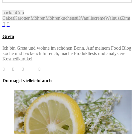
backen
Cup
Cakes
Karotten
Möhren
Möhrenkuchen
süß
Vanillecreme
Walnuss
Zimt
Greta
Ich bin Greta und wohne im schönen Bonn. Auf meinem Food Blog
koche und backe ich für euch, mache Produkttests und analysiere
Kosmetikartikel.
Du magst vielleicht auch