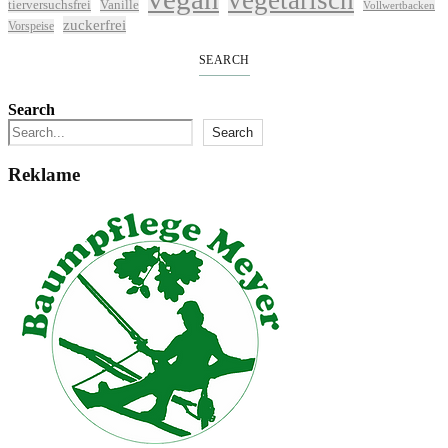
tierversuchsfrei
Vanille
Vollwertbacken
zuckerfrei
Vorspeise
SEARCH
Search
Search
Reklame