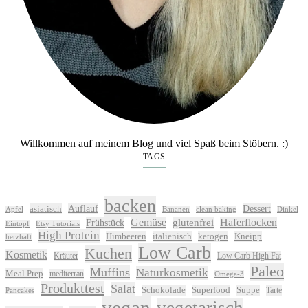
Willkommen auf meinem Blog und viel Spaß beim Stöbern. :)
TAGS
backen
Auflauf
Dessert
asiatisch
Apfel
Bananen
clean baking
Dinkel
Gemüse
glutenfrei
Haferflocken
Frühstück
Eintopf
Etsy Tutorials
High Protein
Himbeeren
italienisch
ketogen
Kneipp
herzhaft
Low Carb
Kuchen
Kosmetik
Kräuter
Low Carb High Fat
Paleo
Muffins
Naturkosmetik
Meal Prep
mediterran
Omega-3
Produkttest
Salat
Schokolade
Superfood
Suppe
Tarte
Pancakes
vegan
vegetarisch