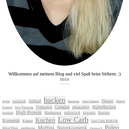
Willkommen auf meinem Blog und viel Spaß beim Stöbern. :)
TAGS
backen
Auflauf
Dessert
asiatisch
Apfel
Bananen
clean baking
Dinkel
Gemüse
glutenfrei
Haferflocken
Frühstück
Eintopf
Etsy Tutorials
High Protein
Himbeeren
italienisch
ketogen
Kneipp
herzhaft
Low Carb
Kuchen
Kosmetik
Kräuter
Low Carb High Fat
Paleo
Muffins
Naturkosmetik
Meal Prep
mediterran
Omega-3