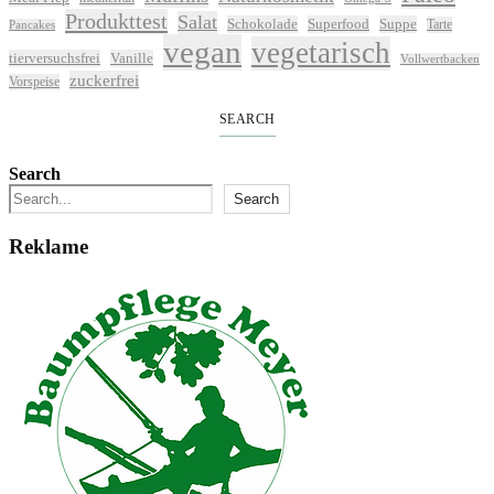
Produkttest
Salat
Schokolade
Superfood
Suppe
Tarte
Pancakes
vegan
vegetarisch
tierversuchsfrei
Vanille
Vollwertbacken
zuckerfrei
Vorspeise
SEARCH
Search
Search
Reklame