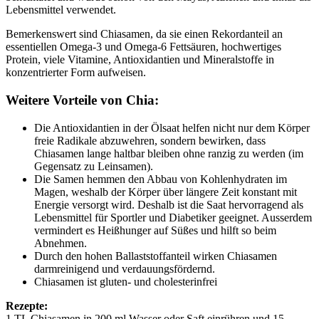
Lebensmittel verwendet.
Bemerkenswert sind Chiasamen, da sie einen Rekordanteil an
essentiellen Omega-3 und Omega-6 Fettsäuren, hochwertiges
Protein, viele Vitamine, Antioxidantien und Mineralstoffe in
konzentrierter Form aufweisen.
Weitere Vorteile von Chia:
Die Antioxidantien in der Ölsaat helfen nicht nur dem Körper
freie Radikale abzuwehren, sondern bewirken, dass
Chiasamen lange haltbar bleiben ohne ranzig zu werden (im
Gegensatz zu Leinsamen).
Die Samen hemmen den Abbau von Kohlenhydraten im
Magen, weshalb der Körper über längere Zeit konstant mit
Energie versorgt wird. Deshalb ist die Saat hervorragend als
Lebensmittel für Sportler und Diabetiker geeignet. Ausserdem
vermindert es Heißhunger auf Süßes und hilft so beim
Abnehmen.
Durch den hohen Ballaststoffanteil wirken Chiasamen
darmreinigend und verdauungsfördernd.
Chiasamen ist gluten- und cholesterinfrei
Rezepte:
1 TL Chiasamen in 200 ml Wasser oder Saft einrühren und 15