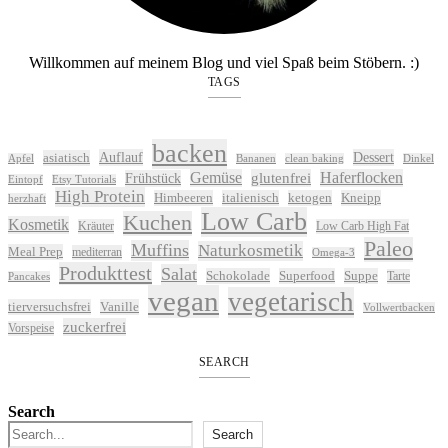
Willkommen auf meinem Blog und viel Spaß beim Stöbern. :)
TAGS
backen
Auflauf
Dessert
asiatisch
Apfel
Bananen
clean baking
Dinkel
Gemüse
glutenfrei
Haferflocken
Frühstück
Eintopf
Etsy Tutorials
High Protein
Himbeeren
italienisch
ketogen
Kneipp
herzhaft
Low Carb
Kuchen
Kosmetik
Kräuter
Low Carb High Fat
Paleo
Muffins
Naturkosmetik
Meal Prep
mediterran
Omega-3
Produkttest
Salat
Schokolade
Superfood
Suppe
Tarte
Pancakes
vegan
vegetarisch
tierversuchsfrei
Vanille
Vollwertbacken
zuckerfrei
Vorspeise
SEARCH
Search
Search