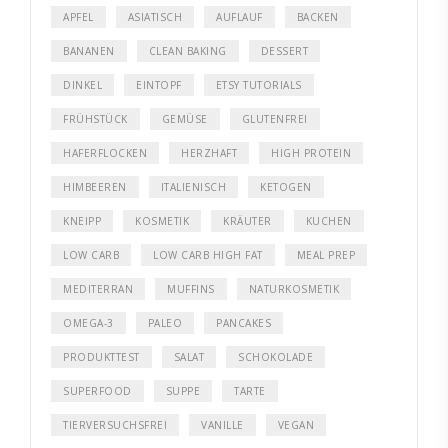
APFEL
ASIATISCH
AUFLAUF
BACKEN
BANANEN
CLEAN BAKING
DESSERT
DINKEL
EINTOPF
ETSY TUTORIALS
FRÜHSTÜCK
GEMÜSE
GLUTENFREI
HAFERFLOCKEN
HERZHAFT
HIGH PROTEIN
HIMBEEREN
ITALIENISCH
KETOGEN
KNEIPP
KOSMETIK
KRÄUTER
KUCHEN
LOW CARB
LOW CARB HIGH FAT
MEAL PREP
MEDITERRAN
MUFFINS
NATURKOSMETIK
OMEGA-3
PALEO
PANCAKES
PRODUKTTEST
SALAT
SCHOKOLADE
SUPERFOOD
SUPPE
TARTE
TIERVERSUCHSFREI
VANILLE
VEGAN