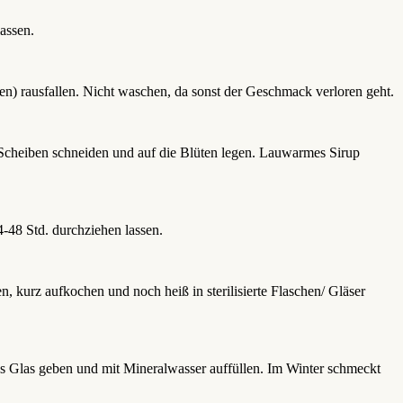
assen.
den) rausfallen. Nicht waschen, da sonst der Geschmack verloren geht.
 Scheiben schneiden und auf die Blüten legen. Lauwarmes Sirup
-48 Std. durchziehen lassen.
, kurz aufkochen und noch heiß in sterilisierte Flaschen/ Gläser
ßes Glas geben und mit Mineralwasser auffüllen. Im Winter schmeckt