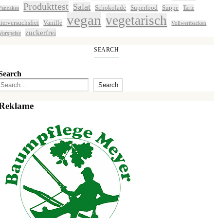
Produkttest
Salat
Schokolade
Superfood
Suppe
Tarte
Pancakes
vegan
vegetarisch
tierversuchsfrei
Vanille
Vollwertbacken
zuckerfrei
Vorspeise
SEARCH
Search
Search
Reklame