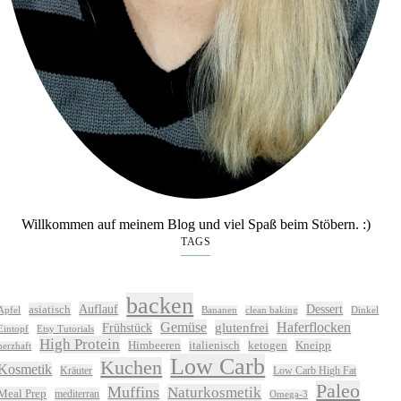
Willkommen auf meinem Blog und viel Spaß beim Stöbern. :)
TAGS
backen
Auflauf
Dessert
asiatisch
Apfel
Bananen
clean baking
Dinkel
Gemüse
glutenfrei
Haferflocken
Frühstück
Eintopf
Etsy Tutorials
High Protein
Himbeeren
italienisch
ketogen
Kneipp
herzhaft
Low Carb
Kuchen
Kosmetik
Kräuter
Low Carb High Fat
Paleo
Muffins
Naturkosmetik
Meal Prep
mediterran
Omega-3