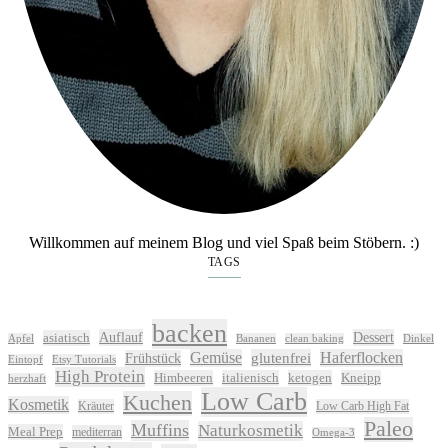
Willkommen auf meinem Blog und viel Spaß beim Stöbern. :)
TAGS
backen
Auflauf
Dessert
asiatisch
Apfel
Bananen
clean baking
Dinkel
Gemüse
glutenfrei
Haferflocken
Frühstück
Eintopf
Etsy Tutorials
High Protein
Himbeeren
italienisch
ketogen
Kneipp
herzhaft
Low Carb
Kuchen
Kosmetik
Kräuter
Low Carb High Fat
Paleo
Muffins
Naturkosmetik
Meal Prep
mediterran
Omega-3