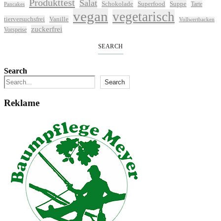
Produkttest
Salat
Schokolade
Superfood
Suppe
Tarte
Pancakes
vegan
vegetarisch
tierversuchsfrei
Vanille
Vollwertbacken
zuckerfrei
Vorspeise
SEARCH
Search
Search
Reklame