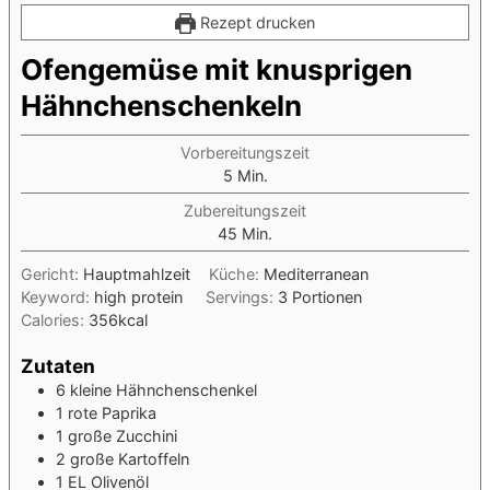
Rezept drucken
Ofengemüse mit knusprigen
Hähnchenschenkeln
Vorbereitungszeit
Minuten
5
Min.
Zubereitungszeit
Minuten
45
Min.
Gericht:
Hauptmahlzeit
Küche:
Mediterranean
Keyword:
high protein
Servings:
3
Portionen
Calories:
356
kcal
Zutaten
6
kleine Hähnchenschenkel
1
rote Paprika
1
große Zucchini
2
große Kartoffeln
1
EL
Olivenöl