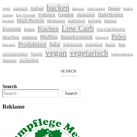
backen
Auflauf
Dessert
asiatisch
Apfel
Bananen
clean baking
Dinkel
Gemüse
glutenfrei
Haferflocken
Frühstück
Eintopf
Etsy Tutorials
High Protein
Himbeeren
italienisch
ketogen
Kneipp
herzhaft
Low Carb
Kuchen
Kosmetik
Kräuter
Low Carb High Fat
Paleo
Muffins
Naturkosmetik
Meal Prep
mediterran
Omega-3
Produkttest
Salat
Schokolade
Superfood
Suppe
Tarte
Pancakes
vegan
vegetarisch
tierversuchsfrei
Vanille
Vollwertbacken
zuckerfrei
Vorspeise
SEARCH
Search
Search
Reklame