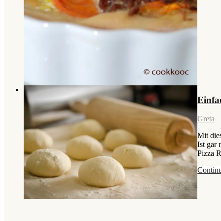
Einfa
Greta
Mit die
Ist gar
Pizza R
Contin