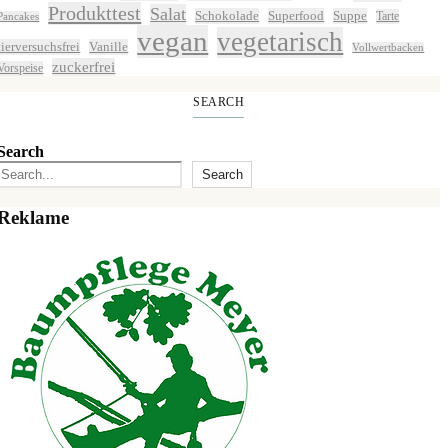
Produkttest
Salat
Schokolade
Superfood
Suppe
Tarte
Pancakes
vegan
vegetarisch
tierversuchsfrei
Vanille
Vollwertbacken
zuckerfrei
Vorspeise
SEARCH
Search
Search
Reklame