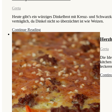
Greta
Heute gibt’s ein würziges Dinkelbrot mit Kreuz- und Schwarzkü
verträglich, da Dinkel nicht so überzüchtet ist wie Weizen.
Continue Reading
Herzh
Greta
Die Ide
kitchen
leckere
Contin