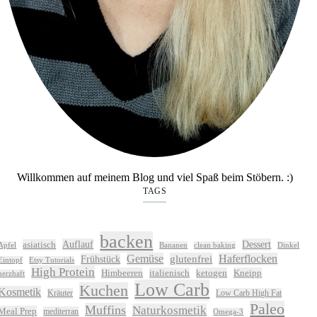
Willkommen auf meinem Blog und viel Spaß beim Stöbern. :)
TAGS
backen
Auflauf
Dessert
asiatisch
Apfel
Bananen
clean baking
Dinkel
Gemüse
glutenfrei
Haferflocken
Frühstück
Eintopf
Etsy Tutorials
High Protein
Himbeeren
italienisch
ketogen
Kneipp
herzhaft
Low Carb
Kuchen
Kosmetik
Kräuter
Low Carb High Fat
Paleo
Muffins
Naturkosmetik
Meal Prep
mediterran
Omega-3