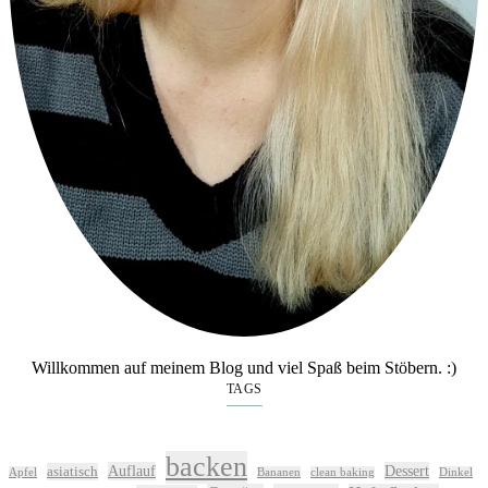
Willkommen auf meinem Blog und viel Spaß beim Stöbern. :)
TAGS
backen
Auflauf
Dessert
asiatisch
Apfel
Bananen
clean baking
Dinkel