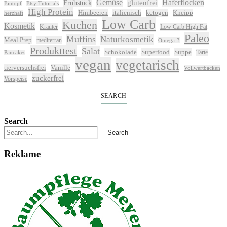
Gemüse
glutenfrei
Haferflocken
Frühstück
Eintopf
Etsy Tutorials
High Protein
Himbeeren
italienisch
ketogen
Kneipp
herzhaft
Low Carb
Kuchen
Kosmetik
Kräuter
Low Carb High Fat
Paleo
Muffins
Naturkosmetik
Meal Prep
mediterran
Omega-3
Produkttest
Salat
Schokolade
Superfood
Suppe
Tarte
Pancakes
vegan
vegetarisch
tierversuchsfrei
Vanille
Vollwertbacken
zuckerfrei
Vorspeise
SEARCH
Search
Search
Reklame