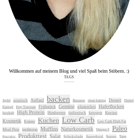
Willkommen auf meinem Blog und viel Spaß beim Stöbern. :)
TAGS
backen
Auflauf
Dessert
asiatisch
Apfel
Bananen
clean baking
Dinkel
Gemüse
glutenfrei
Haferflocken
Frühstück
Eintopf
Etsy Tutorials
High Protein
Himbeeren
italienisch
ketogen
Kneipp
herzhaft
Low Carb
Kuchen
Kosmetik
Kräuter
Low Carb High Fat
Paleo
Muffins
Naturkosmetik
Meal Prep
mediterran
Omega-3
Produkttest
Salat
Schokolade
Superfood
Suppe
Tarte
Pancakes