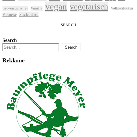
vegan
vegetarisch
tierversuchsfrei
Vanille
Vollwertbacken
zuckerfrei
Vorspeise
SEARCH
Search
Search
Reklame