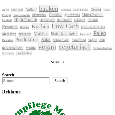
backen
Auflauf
Dessert
asiatisch
Apfel
Bananen
clean baking
Dinkel
Gemüse
glutenfrei
Haferflocken
Frühstück
Eintopf
Etsy Tutorials
High Protein
Himbeeren
italienisch
ketogen
Kneipp
herzhaft
Low Carb
Kuchen
Kosmetik
Kräuter
Low Carb High Fat
Paleo
Muffins
Naturkosmetik
Meal Prep
mediterran
Omega-3
Produkttest
Salat
Schokolade
Superfood
Suppe
Tarte
Pancakes
vegan
vegetarisch
tierversuchsfrei
Vanille
Vollwertbacken
zuckerfrei
Vorspeise
SEARCH
Search
Search
Reklame