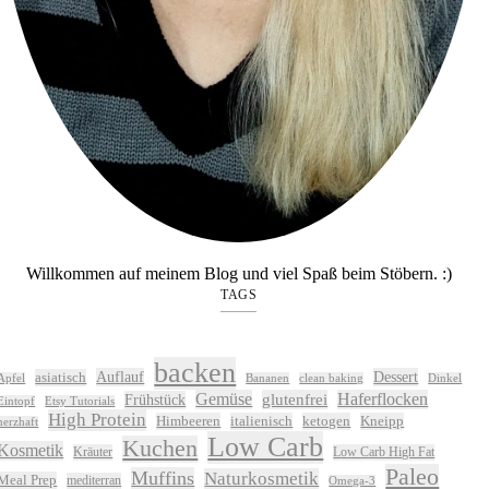
Willkommen auf meinem Blog und viel Spaß beim Stöbern. :)
TAGS
backen
Auflauf
Dessert
asiatisch
Apfel
Bananen
clean baking
Dinkel
Gemüse
glutenfrei
Haferflocken
Frühstück
Eintopf
Etsy Tutorials
High Protein
Himbeeren
italienisch
ketogen
Kneipp
herzhaft
Low Carb
Kuchen
Kosmetik
Kräuter
Low Carb High Fat
Paleo
Muffins
Naturkosmetik
Meal Prep
mediterran
Omega-3