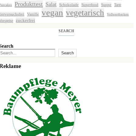
Produkttest
Salat
Schokolade
Superfood
Suppe
Tarte
Pancakes
vegan
vegetarisch
tierversuchsfrei
Vanille
Vollwertbacken
zuckerfrei
Vorspeise
SEARCH
Search
Search
Reklame