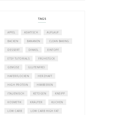
TAGS
APFEL
ASIATISCH
AUFLAUF
BACKEN
BANANEN
CLEAN BAKING
DESSERT
DINKEL
EINTOPF
ETSY TUTORIALS
FRÜHSTÜCK
GEMÜSE
GLUTENFREI
HAFERFLOCKEN
HERZHAFT
HIGH PROTEIN
HIMBEEREN
ITALIENISCH
KETOGEN
KNEIPP
KOSMETIK
KRÄUTER
KUCHEN
LOW CARB
LOW CARB HIGH FAT