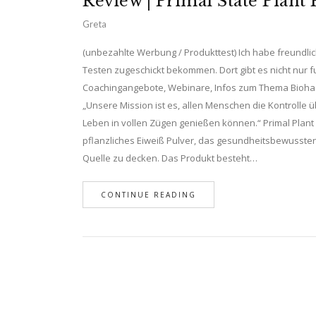
Review | Primal State Plant
Greta
(unbezahlte Werbung / Produkttest) Ich habe freundl
Testen zugeschickt bekommen. Dort gibt es nicht nur f
Coachingangebote, Webinare, Infos zum Thema Biohacki
„Unsere Mission ist es, allen Menschen die Kontrolle 
Leben in vollen Zügen genießen können.“ Primal Plant Pr
pflanzliches Eiweiß Pulver, das gesundheitsbewussten
Quelle zu decken. Das Produkt besteht…
CONTINUE READING