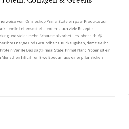
 Protein, Collagen & Greens
icherweise vom Onlineshop Primal State ein paar Produkte zum
unktionelle Lebensmittel, sondern auch viele Rezepte,
ng und vieles mehr. Schaut mal vorbei – es lohnt sich. 🙂
über ihre Energie und Gesundheit zurückzugeben, damit sie ihr
otein Vanille Das sagt Primal State: Primal Plant Protein ist ein
 Menschen hilft, ihren Eiweißbedarf aus einer pflanzlichen