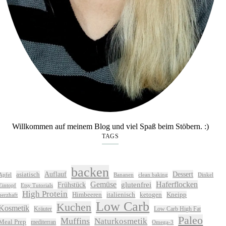
Willkommen auf meinem Blog und viel Spaß beim Stöbern. :)
TAGS
backen
Auflauf
Dessert
asiatisch
Apfel
Bananen
clean baking
Dinkel
Gemüse
glutenfrei
Haferflocken
Frühstück
Eintopf
Etsy Tutorials
High Protein
Himbeeren
italienisch
ketogen
Kneipp
herzhaft
Low Carb
Kuchen
Kosmetik
Kräuter
Low Carb High Fat
Paleo
Muffins
Naturkosmetik
Meal Prep
mediterran
Omega-3