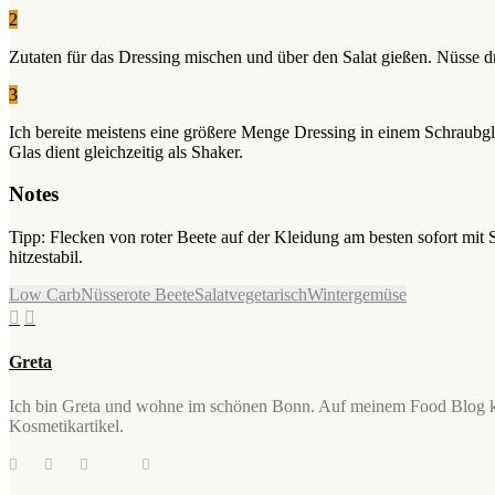
2
Zutaten für das Dressing mischen und über den Salat gießen. Nüsse d
3
Ich bereite meistens eine größere Menge Dressing in einem Schraubg
Glas dient gleichzeitig als Shaker.
Notes
Tipp: Flecken von roter Beete auf der Kleidung am besten sofort mit 
hitzestabil.
Low Carb
Nüsse
rote Beete
Salat
vegetarisch
Wintergemüse
Greta
Ich bin Greta und wohne im schönen Bonn. Auf meinem Food Blog koc
Kosmetikartikel.