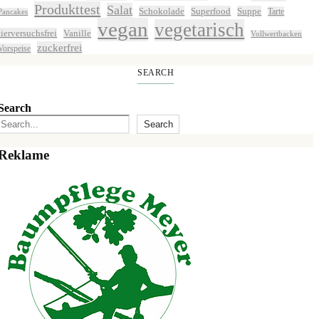
Produkttest
Salat
Schokolade
Superfood
Suppe
Tarte
Pancakes
vegan
vegetarisch
tierversuchsfrei
Vanille
Vollwertbacken
zuckerfrei
Vorspeise
SEARCH
Search
Search
Reklame