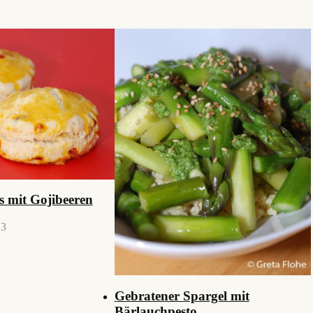
s mit Gojibeeren
13
Gebratener Spargel mit
Bärlauchpesto