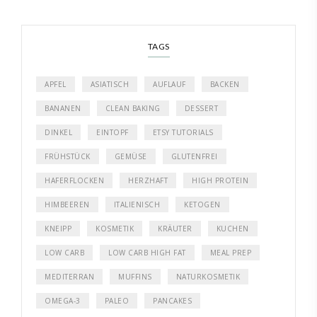
TAGS
APFEL
ASIATISCH
AUFLAUF
BACKEN
BANANEN
CLEAN BAKING
DESSERT
DINKEL
EINTOPF
ETSY TUTORIALS
FRÜHSTÜCK
GEMÜSE
GLUTENFREI
HAFERFLOCKEN
HERZHAFT
HIGH PROTEIN
HIMBEEREN
ITALIENISCH
KETOGEN
KNEIPP
KOSMETIK
KRÄUTER
KUCHEN
LOW CARB
LOW CARB HIGH FAT
MEAL PREP
MEDITERRAN
MUFFINS
NATURKOSMETIK
OMEGA-3
PALEO
PANCAKES