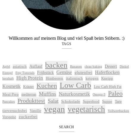
Willkommen auf meinem Blog und viel Spaß beim Stöbern. :)
TAGS
backen
Auflauf
Dessert
asiatisch
Apfel
Bananen
clean baking
Dinkel
Gemüse
glutenfrei
Haferflocken
Frühstück
Eintopf
Etsy Tutorials
High Protein
Himbeeren
italienisch
ketogen
Kneipp
herzhaft
Low Carb
Kuchen
Kosmetik
Kräuter
Low Carb High Fat
Paleo
Muffins
Naturkosmetik
Meal Prep
mediterran
Omega-3
Produkttest
Salat
Schokolade
Superfood
Suppe
Tarte
Pancakes
vegan
vegetarisch
tierversuchsfrei
Vanille
Vollwertbacken
zuckerfrei
Vorspeise
SEARCH