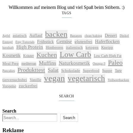
Willkommen auf meinem Blog und viel Spaß beim Stöbern. :)
TAGS
backen
Auflauf
Dessert
asiatisch
Apfel
Bananen
clean baking
Dinkel
Gemüse
glutenfrei
Haferflocken
Frühstück
Eintopf
Etsy Tutorials
High Protein
Himbeeren
italienisch
ketogen
Kneipp
herzhaft
Low Carb
Kuchen
Kosmetik
Kräuter
Low Carb High Fat
Paleo
Muffins
Naturkosmetik
Meal Prep
mediterran
Omega-3
Produkttest
Salat
Schokolade
Superfood
Suppe
Tarte
Pancakes
vegan
vegetarisch
tierversuchsfrei
Vanille
Vollwertbacken
zuckerfrei
Vorspeise
SEARCH
Search
Search
Reklame