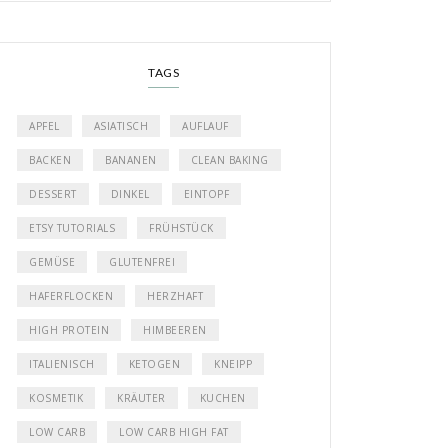
TAGS
APFEL
ASIATISCH
AUFLAUF
BACKEN
BANANEN
CLEAN BAKING
DESSERT
DINKEL
EINTOPF
ETSY TUTORIALS
FRÜHSTÜCK
GEMÜSE
GLUTENFREI
HAFERFLOCKEN
HERZHAFT
HIGH PROTEIN
HIMBEEREN
ITALIENISCH
KETOGEN
KNEIPP
KOSMETIK
KRÄUTER
KUCHEN
LOW CARB
LOW CARB HIGH FAT