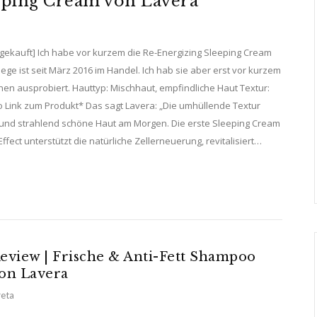
eping Cream von Lavera
kauft] Ich habe vor kurzem die Re-Energizing Sleeping Cream
ege ist seit März 2016 im Handel. Ich hab sie aber erst vor kurzem
hen ausprobiert. Hauttyp: Mischhaut, empfindliche Haut Textur:
 Euro Link zum Produkt* Das sagt Lavera: „Die umhüllende Textur
lte und strahlend schöne Haut am Morgen. Die erste Sleeping Cream
Effect unterstützt die natürliche Zellerneuerung, revitalisiert…
eview | Frische & Anti-Fett Shampoo
on Lavera
eta