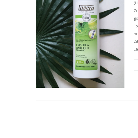
(U
Zu
gi
Fo
nu
Zi
La