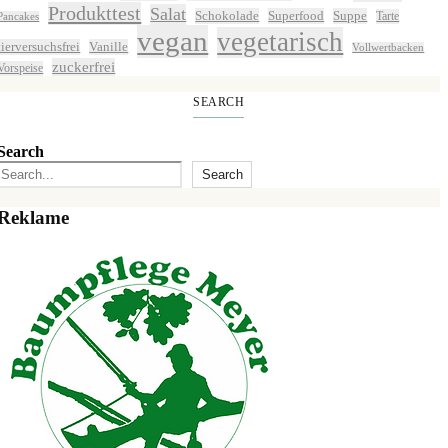
Produkttest
Salat
Schokolade
Superfood
Suppe
Tarte
Pancakes
vegan
vegetarisch
tierversuchsfrei
Vanille
Vollwertbacken
zuckerfrei
Vorspeise
SEARCH
Search
Search
Reklame