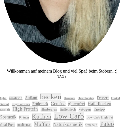
Willkommen auf meinem Blog und viel Spaß beim Stöbern. :)
TAGS
backen
Auflauf
Dessert
asiatisch
Apfel
Bananen
clean baking
Dinkel
Gemüse
glutenfrei
Haferflocken
Frühstück
Eintopf
Etsy Tutorials
High Protein
Himbeeren
italienisch
ketogen
Kneipp
herzhaft
Low Carb
Kuchen
Kosmetik
Kräuter
Low Carb High Fat
Paleo
Muffins
Naturkosmetik
Meal Prep
mediterran
Omega-3