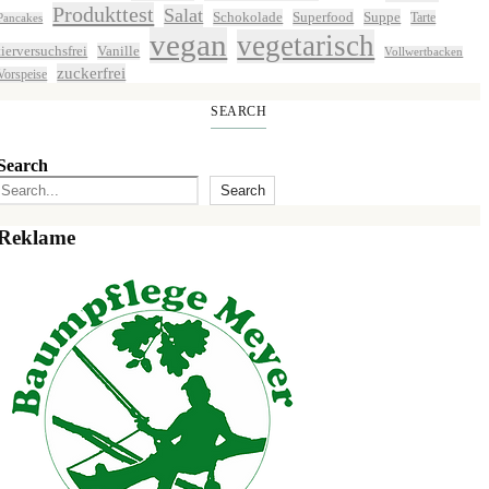
Produkttest
Salat
Schokolade
Superfood
Suppe
Tarte
Pancakes
vegan
vegetarisch
tierversuchsfrei
Vanille
Vollwertbacken
zuckerfrei
Vorspeise
SEARCH
Search
Search
Reklame