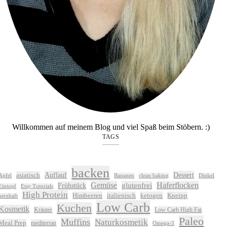
Willkommen auf meinem Blog und viel Spaß beim Stöbern. :)
TAGS
backen
Auflauf
Dessert
asiatisch
Apfel
Bananen
clean baking
Dinkel
Gemüse
glutenfrei
Haferflocken
Frühstück
Eintopf
Etsy Tutorials
High Protein
Himbeeren
italienisch
ketogen
Kneipp
herzhaft
Low Carb
Kuchen
Kosmetik
Kräuter
Low Carb High Fat
Paleo
Muffins
Naturkosmetik
Meal Prep
mediterran
Omega-3