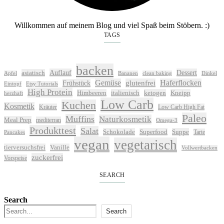
Willkommen auf meinem Blog und viel Spaß beim Stöbern. :)
TAGS
backen
Auflauf
Dessert
asiatisch
Apfel
Bananen
clean baking
Dinkel
Gemüse
glutenfrei
Haferflocken
Frühstück
Eintopf
Etsy Tutorials
High Protein
Himbeeren
italienisch
ketogen
Kneipp
herzhaft
Low Carb
Kuchen
Kosmetik
Kräuter
Low Carb High Fat
Paleo
Muffins
Naturkosmetik
Meal Prep
mediterran
Omega-3
Produkttest
Salat
Schokolade
Superfood
Suppe
Tarte
Pancakes
vegan
vegetarisch
tierversuchsfrei
Vanille
Vollwertbacken
zuckerfrei
Vorspeise
SEARCH
Search
Search