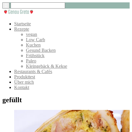
Startseite
Rezepte
vegan
Low Carb
Kuchen
Gesund Backen
Frühstück
Paleo
Kleingebäck & Kekse
Restaurants & Cafés
Produkttest
Über mich
Kontakt
gefüllt