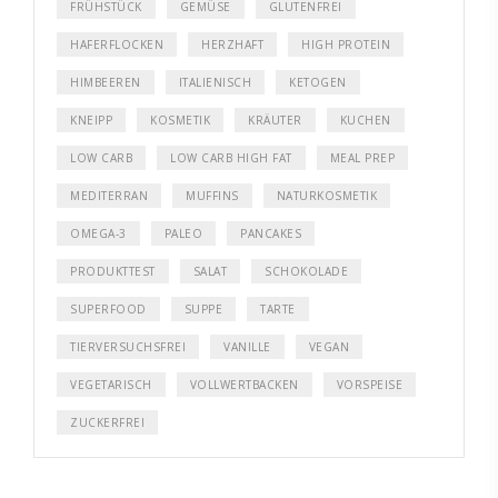
FRÜHSTÜCK
GEMÜSE
GLUTENFREI
HAFERFLOCKEN
HERZHAFT
HIGH PROTEIN
HIMBEEREN
ITALIENISCH
KETOGEN
KNEIPP
KOSMETIK
KRÄUTER
KUCHEN
LOW CARB
LOW CARB HIGH FAT
MEAL PREP
MEDITERRAN
MUFFINS
NATURKOSMETIK
OMEGA-3
PALEO
PANCAKES
PRODUKTTEST
SALAT
SCHOKOLADE
SUPERFOOD
SUPPE
TARTE
TIERVERSUCHSFREI
VANILLE
VEGAN
VEGETARISCH
VOLLWERTBACKEN
VORSPEISE
ZUCKERFREI