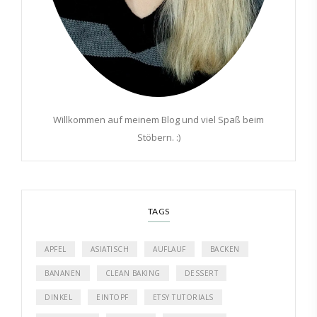
Willkommen auf meinem Blog und viel Spaß beim
Stöbern. :)
TAGS
APFEL
ASIATISCH
AUFLAUF
BACKEN
BANANEN
CLEAN BAKING
DESSERT
DINKEL
EINTOPF
ETSY TUTORIALS