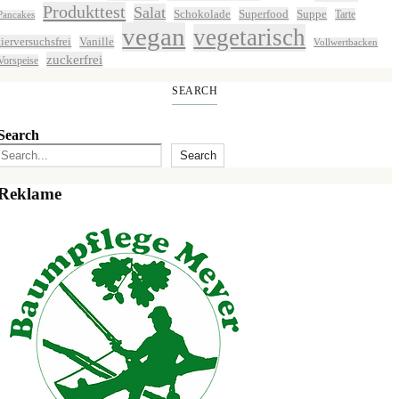
Produkttest
Salat
Schokolade
Superfood
Suppe
Tarte
Pancakes
vegan
vegetarisch
tierversuchsfrei
Vanille
Vollwertbacken
zuckerfrei
Vorspeise
SEARCH
Search
Search
Reklame