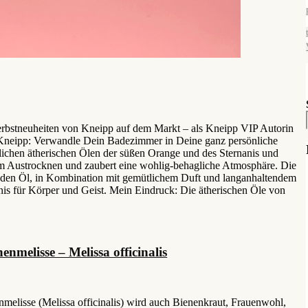
rbstneuheiten von Kneipp auf dem Markt – als Kneipp VIP Autorin
t Kneipp: Verwandle Dein Badezimmer in Deine ganz persönliche
chen ätherischen Ölen der süßen Orange und des Sternanis und
m Austrocknen und zaubert eine wohlig-behagliche Atmosphäre. Die
enden Öl, in Kombination mit gemütlichem Duft und langanhaltendem
s für Körper und Geist. Mein Eindruck: Die ätherischen Öle von
enmelisse – Melissa officinalis
nmelisse (Melissa officinalis) wird auch Bienenkraut, Frauenwohl,