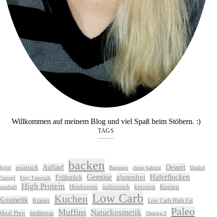
Willkommen auf meinem Blog und viel Spaß beim Stöbern. :)
TAGS
backen
Auflauf
Dessert
asiatisch
Apfel
Bananen
clean baking
Dinkel
Gemüse
glutenfrei
Haferflocken
Frühstück
Eintopf
Etsy Tutorials
High Protein
Himbeeren
italienisch
ketogen
Kneipp
herzhaft
Low Carb
Kuchen
Kosmetik
Kräuter
Low Carb High Fat
Paleo
Muffins
Naturkosmetik
Meal Prep
mediterran
Omega-3