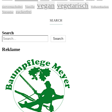
vegan
vegetarisch
tierversuchsfrei
Vanille
Vollwertbacken
zuckerfrei
Vorspeise
SEARCH
Search
Search
Reklame