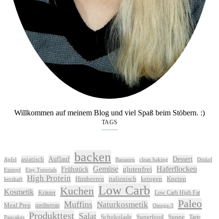
Willkommen auf meinem Blog und viel Spaß beim Stöbern. :)
TAGS
backen
Auflauf
Dessert
asiatisch
Apfel
Bananen
clean baking
Dinkel
Gemüse
glutenfrei
Haferflocken
Frühstück
Eintopf
Etsy Tutorials
High Protein
Himbeeren
italienisch
ketogen
Kneipp
herzhaft
Low Carb
Kuchen
Kosmetik
Kräuter
Low Carb High Fat
Paleo
Muffins
Naturkosmetik
Meal Prep
mediterran
Omega-3
Produkttest
Salat
Schokolade
Superfood
Suppe
Tarte
Pancakes